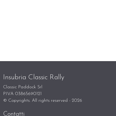
Insubria Classic Rally
Classic Paddock Srl
P.IVA 03865690121
© Copyrights. All rights reserved - 2026
Contatti