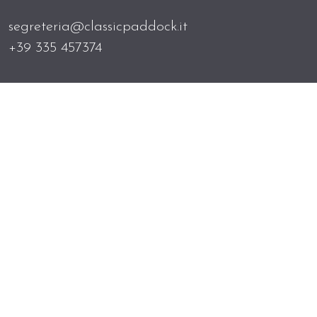
segreteria@classicpaddock.it
+39 335 457374
Home
News
Contatti
Newsletter
Privacy policy
Tutte le immagini sono state fornite e concesse
dai Proprietari delle vetture e Classic Paddock
ne ignora le origini. Gli Autori degli scatti sono
pregati di mettersi in contatto con la segreteria
in caso di lesione di diritti.